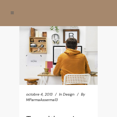
octobre 4, 2013
In
Design
By
MParmaAsserma13